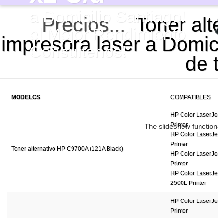
a Domicilio Santiago!
Precios...
Toner alt
el Mejor Rendimiento
impresora laser a Domici
Consultenos!
de 
MODELOS
COMPATIBLES
HP Color LaserJet
Printer
HP Color LaserJet
Printer
Toner alternativo HP C9700A (121A Black)
HP Color LaserJet
Printer
HP Color LaserJet
2500L Printer
HP Color LaserJet
Printer