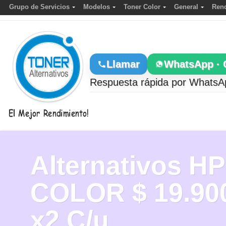
Grupo de Servicios
Modelos
Toner Color
General
Rend
Llamar
WhatsApp · 
Respuesta rápida por WhatsAp
Alternativos HP
COLOR
$ 19.90
x2 C/u