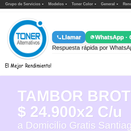
Grupo de Servicios
Modelos
Toner Color
General
Rend
Llamar
WhatsApp · 
Respuesta rápida por WhatsAp
TAMBOR BRO
$
24.900
x2 C/u
a Domicilio Gratis Santia